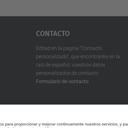
Contacto
Editad en la página "Contacto
personalizado", que encontraréis en la
raíz de español, vuestros datos
personalizados de contacto.
Formulario de contacto