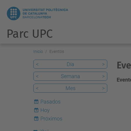
Parc UPC
Inicio
Eventos
Eve
<
Día
>
<
Semana
>
Evento
<
Mes
>
Pasados
Hoy
9
Próximos