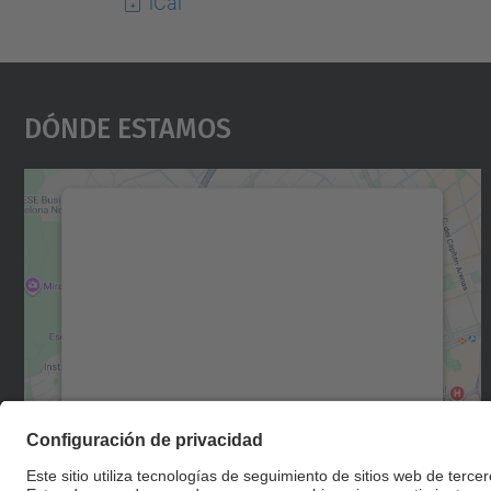
iCal
Dónde Estamos
Necesitamos su consentimiento
para cargar el servicio Google Maps.
Utilizamos un servicio de terceros para
incrustar contenido de mapas que puede
recopilar datos sobre su actividad. Le
rogamos que revise los detalles y acepte el
servicio para ver este mapa.
Más información