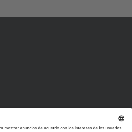
d
a
…