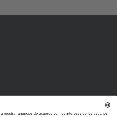
d
a
…