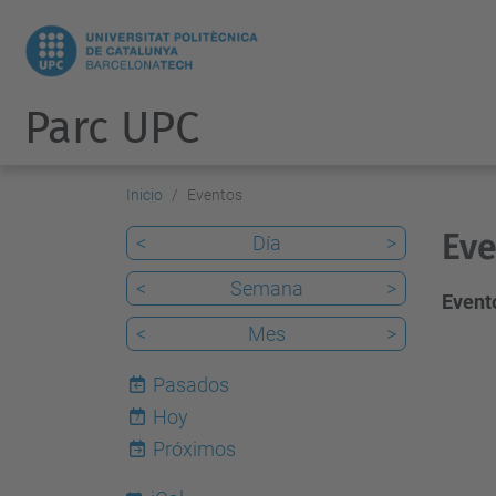
Parc UPC
Inicio
Eventos
Eve
<
Día
>
<
Semana
>
Evento
<
Mes
>
Pasados
Hoy
7
Próximos