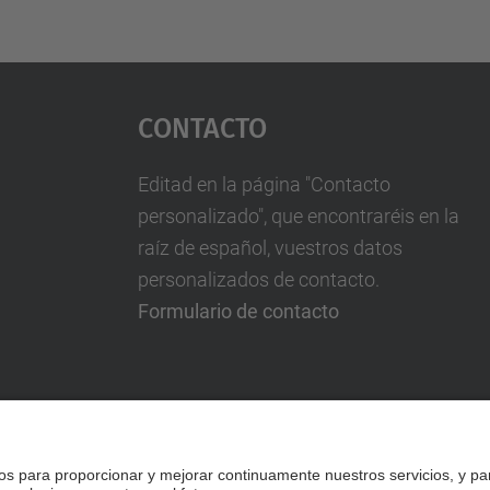
Contacto
Editad en la página "Contacto
personalizado", que encontraréis en la
raíz de español, vuestros datos
personalizados de contacto.
Formulario de contacto