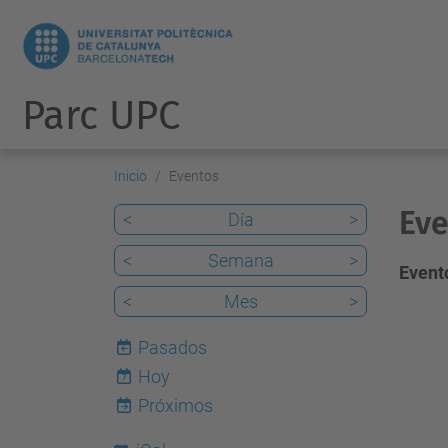
Parc UPC
Inicio
Eventos
Eve
<
Día
>
<
Semana
>
Evento
<
Mes
>
Pasados
Hoy
7
Próximos