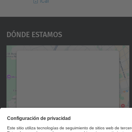
iCal
Dónde Estamos
Necesitamos su consentimiento
para cargar el servicio Google Maps.
Utilizamos un servicio de terceros para
incrustar contenido de mapas que puede
recopilar datos sobre su actividad. Le
rogamos que revise los detalles y acepte el
servicio para ver este mapa.
Más información