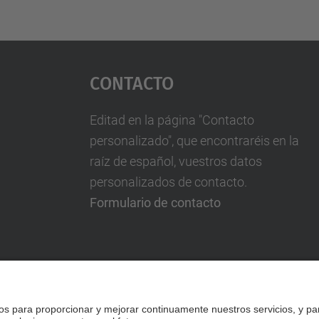
Contacto
Editad en la página "Contacto
personalizado", que encontraréis en la
raíz de español, vuestros datos
personalizados de contacto.
Formulario de contacto