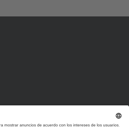
d
a
…