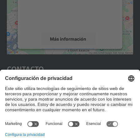
incrustar contenido de mapas que puede
recopilar datos sobre su actividad. Le
rogamos que revise los detalles y acepte el
servicio para ver este mapa.
Más información
Aceptar
Contacto
powered by
Usercentrics Consent
Management Platform
Editad en la página "Contacto personalizado", que
encontraréis en la raíz de español, vuestros datos
personalizados de contacto.
Formulario de contacto