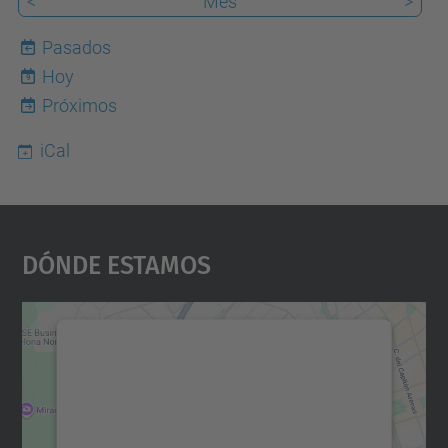
<
Mes
>
Pasados
Hoy
9
Próximos
iCal
Dónde Estamos
Necesitamos su consentimiento
para cargar el servicio Google
Maps.
Utilizamos un servicio de terceros para