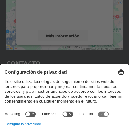
incrustar contenido de mapas que puede
recopilar datos sobre su actividad. Le
rogamos que revise los detalles y acepte el
servicio para ver este mapa.
Más información
Aceptar
Contacto
powered by
Usercentrics Consent
Management Platform
Editad en la página "Contacto personalizado", que
encontraréis en la raíz de español, vuestros datos
personalizados de contacto.
Formulario de contacto