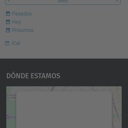
<
Mes
>
Pasados
Hoy
9
Próximos
iCal
Dónde Estamos
Necesitamos su consentimiento
para cargar el servicio Google
Maps.
Utilizamos un servicio de terceros para