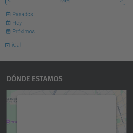
<
Mes
>
Pasados
Hoy
8
Próximos
iCal
Dónde Estamos
Necesitamos su consentimiento
para cargar el servicio Google
Maps.
Utilizamos un servicio de terceros para