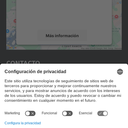
incrustar contenido de mapas que puede
recopilar datos sobre su actividad. Le
rogamos que revise los detalles y acepte el
servicio para ver este mapa.
Más información
Aceptar
Contacto
powered by
Usercentrics Consent
Management Platform
Editad en la página "Contacto personalizado", que
encontraréis en la raíz de español, vuestros datos
personalizados de contacto.
Formulario de contacto