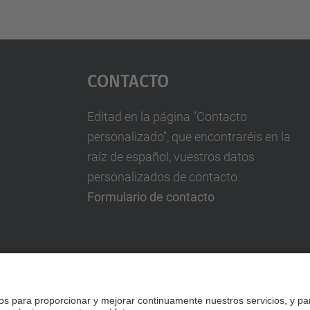
Contacto
Editad en la página "Contacto
personalizado", que encontraréis en la
raíz de español, vuestros datos
personalizados de contacto.
Formulario de contacto