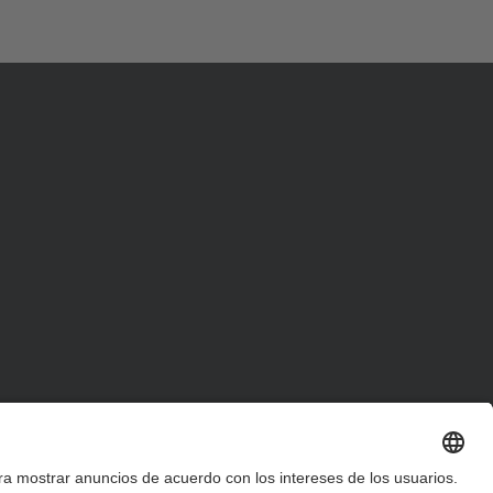
d
a
…