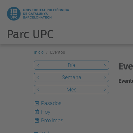
Parc UPC
Inicio
Eventos
Eve
<
Día
>
<
Semana
>
Evento
<
Mes
>
Pasados
Hoy
8
Próximos