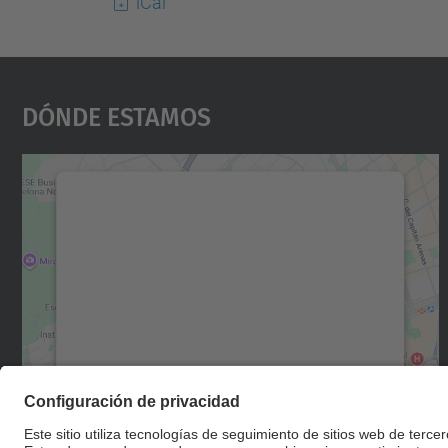
iCal
Dónde Estamos
Necesitamos su consentimiento
para cargar el servicio Google Maps.
Utilizamos un servicio de terceros para
incrustar contenido de mapas que puede
recopilar datos sobre su actividad. Le
rogamos que revise los detalles y acepte el
servicio para ver este mapa.
Más información