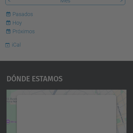
<
Mes
>
Pasados
Hoy
6
Próximos
iCal
Dónde Estamos
Necesitamos su consentimiento
para cargar el servicio Google
Maps.
Utilizamos un servicio de terceros para