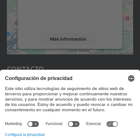
incrustar contenido de mapas que puede
recopilar datos sobre su actividad. Le
rogamos que revise los detalles y acepte el
servicio para ver este mapa.
Más información
Aceptar
Contacto
powered by
Usercentrics Consent
Management Platform
Editad en la página "Contacto personalizado", que
encontraréis en la raíz de español, vuestros datos
personalizados de contacto.
Formulario de contacto