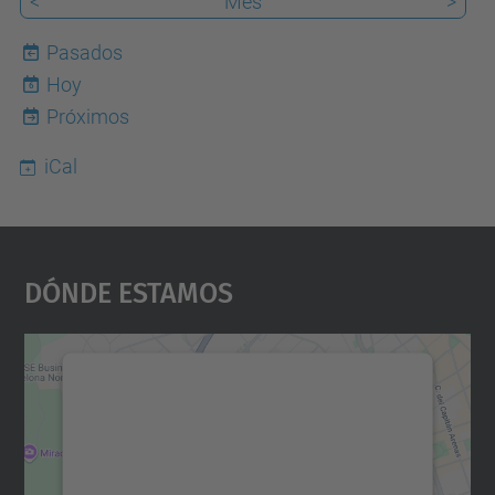
<
Mes
>
Pasados
Hoy
6
Próximos
iCal
Dónde Estamos
Necesitamos su consentimiento
para cargar el servicio Google
Maps.
Utilizamos un servicio de terceros para