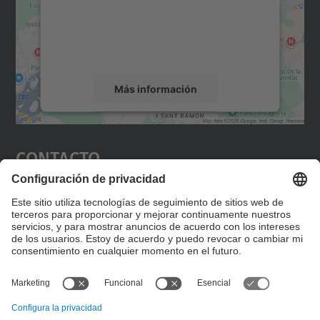
incrustar contenido de mapas que puede
recopilar datos sobre su actividad. Le
rogamos que revise los detalles y acepte el
servicio para ver este mapa.
Más información
Aceptar
Contacto
powered by
Usercentrics Consent
Management Platform
Editad en la página "Contacto personalizado", que
encontraréis en la raíz de español, vuestros datos
personalizados de contacto.
Formulario de contacto