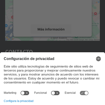
incrustar contenido de mapas que puede
recopilar datos sobre su actividad. Le
rogamos que revise los detalles y acepte el
servicio para ver este mapa.
Más información
Aceptar
Contacto
powered by
Usercentrics Consent
Management Platform
Editad en la página "Contacto personalizado", que
encontraréis en la raíz de español, vuestros datos
personalizados de contacto.
Formulario de contacto