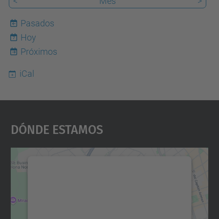
<
Mes
>
Pasados
Hoy
7
Próximos
iCal
Dónde Estamos
Necesitamos su consentimiento
para cargar el servicio Google
Maps.
Utilizamos un servicio de terceros para