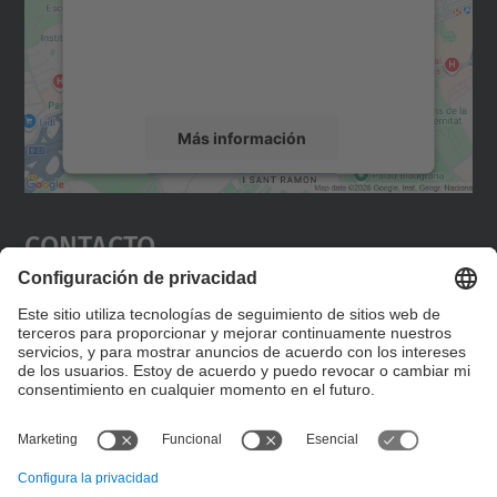
incrustar contenido de mapas que puede
recopilar datos sobre su actividad. Le
rogamos que revise los detalles y acepte el
servicio para ver este mapa.
Más información
Aceptar
Contacto
powered by
Usercentrics Consent
Management Platform
Editad en la página "Contacto personalizado", que
encontraréis en la raíz de español, vuestros datos
personalizados de contacto.
Formulario de contacto