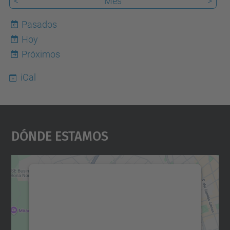
<
Mes
>
Pasados
Hoy
7
Próximos
iCal
Dónde Estamos
Necesitamos su consentimiento
para cargar el servicio Google
Maps.
Utilizamos un servicio de terceros para