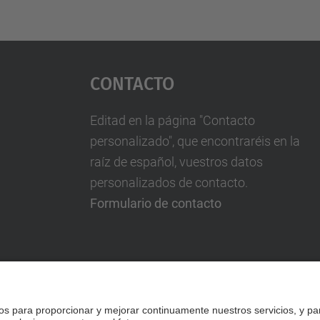
Contacto
Editad en la página "Contacto
personalizado", que encontraréis en la
raíz de español, vuestros datos
personalizados de contacto.
Formulario de contacto