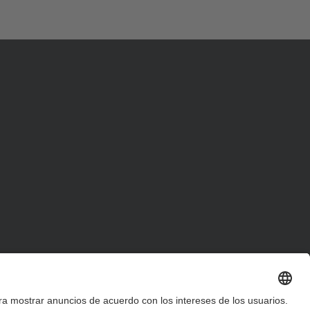
d
a
…