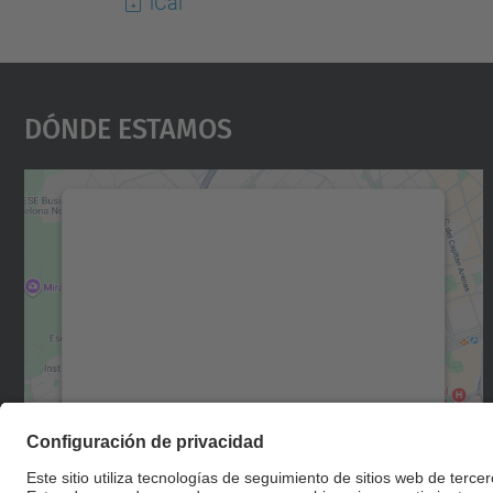
iCal
Dónde Estamos
Necesitamos su consentimiento
para cargar el servicio Google Maps.
Utilizamos un servicio de terceros para
incrustar contenido de mapas que puede
recopilar datos sobre su actividad. Le
rogamos que revise los detalles y acepte el
servicio para ver este mapa.
Más información