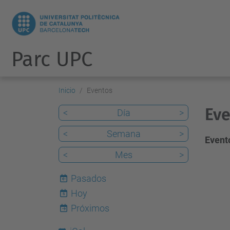
Parc UPC
Inicio
Eventos
Eve
<
Día
>
<
Semana
>
Evento
<
Mes
>
Pasados
Hoy
6
Próximos