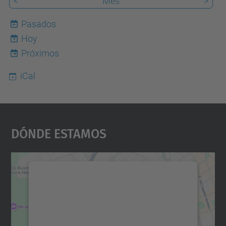
<
Mes
>
Pasados
Hoy
9
Próximos
iCal
Dónde Estamos
Necesitamos su consentimiento
para cargar el servicio Google
Maps.
Utilizamos un servicio de terceros para