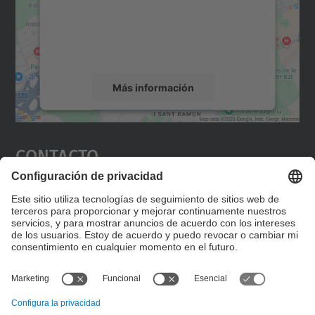
incrustar contenido de mapas que puede
recopilar datos sobre su actividad. Le
rogamos que revise los detalles y acepte el
servicio para ver este mapa.
Más información
Aceptar
Contacto
powered by
Usercentrics Consent
Management Platform
Editad en la página "Contacto personalizado", que
encontraréis en la raíz de español, vuestros datos
personalizados de contacto.
Formulario de contacto