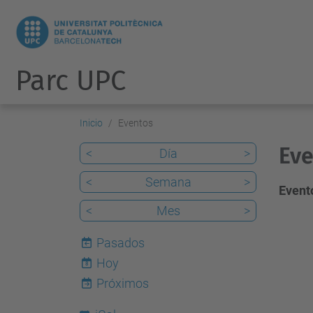
Parc UPC
Inicio
Eventos
Eve
<
Día
>
<
Semana
>
Evento
<
Mes
>
Pasados
Hoy
8
Próximos