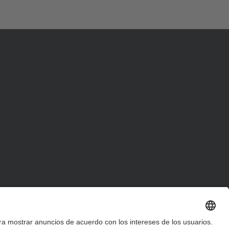
d
a
…