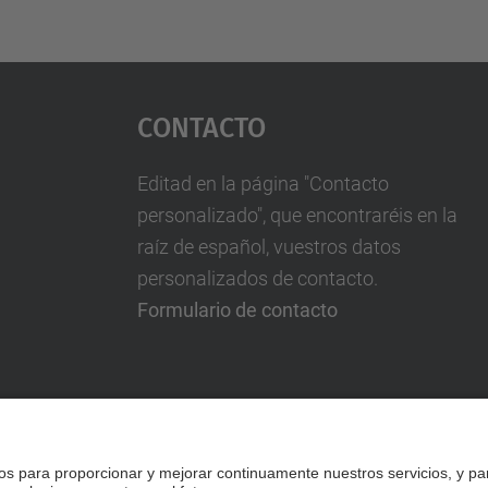
Contacto
Editad en la página "Contacto
personalizado", que encontraréis en la
raíz de español, vuestros datos
personalizados de contacto.
Formulario de contacto