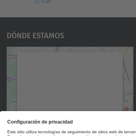
iCal
Dónde Estamos
Necesitamos su consentimiento
para cargar el servicio Google Maps.
Utilizamos un servicio de terceros para
incrustar contenido de mapas que puede
recopilar datos sobre su actividad. Le
rogamos que revise los detalles y acepte el
servicio para ver este mapa.
Más información