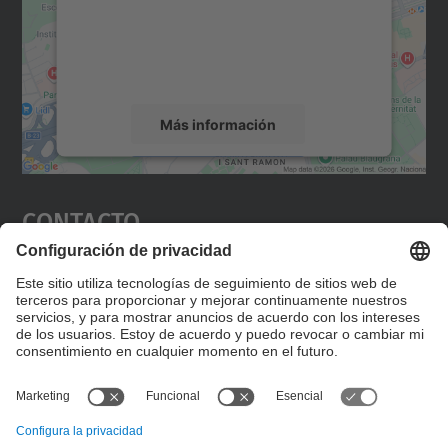
incrustar contenido de mapas que puede
recopilar datos sobre su actividad. Le
rogamos que revise los detalles y acepte el
servicio para ver este mapa.
Más información
Aceptar
Contacto
powered by
Usercentrics Consent
Management Platform
Editad en la página "Contacto personalizado", que
encontraréis en la raíz de español, vuestros datos
personalizados de contacto.
Formulario de contacto