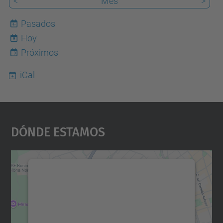
<
Mes
>
Pasados
Hoy
9
Próximos
iCal
Dónde Estamos
Necesitamos su consentimiento
para cargar el servicio Google
Maps.
Utilizamos un servicio de terceros para