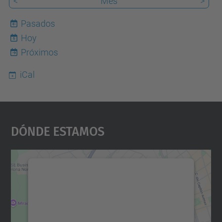
<
Mes
>
Pasados
Hoy
6
Próximos
iCal
Dónde Estamos
Necesitamos su consentimiento
para cargar el servicio Google
Maps.
Utilizamos un servicio de terceros para