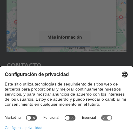
incrustar contenido de mapas que puede
recopilar datos sobre su actividad. Le
rogamos que revise los detalles y acepte el
servicio para ver este mapa.
Más información
Aceptar
Contacto
powered by
Usercentrics Consent
Management Platform
Editad en la página "Contacto personalizado", que
encontraréis en la raíz de español, vuestros datos
personalizados de contacto.
Formulario de contacto