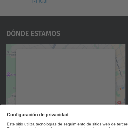
iCal
Dónde Estamos
Necesitamos su consentimiento
para cargar el servicio Google Maps.
Utilizamos un servicio de terceros para
incrustar contenido de mapas que puede
recopilar datos sobre su actividad. Le
rogamos que revise los detalles y acepte el
servicio para ver este mapa.
Más información