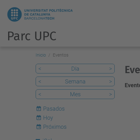
Parc UPC
Inicio
Eventos
Eve
<
Día
>
<
Semana
>
Evento
<
Mes
>
Pasados
Hoy
8
Próximos