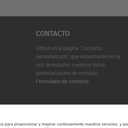
Contacto
Editad en la página "Contacto
personalizado", que encontraréis en la
raíz de español, vuestros datos
personalizados de contacto.
Formulario de contacto