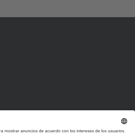
d
a
…