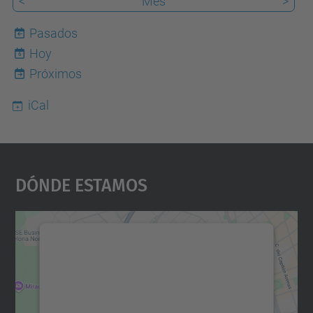
<
Mes
>
Pasados
Hoy
6
Próximos
iCal
Dónde Estamos
Necesitamos su consentimiento
para cargar el servicio Google
Maps.
Utilizamos un servicio de terceros para