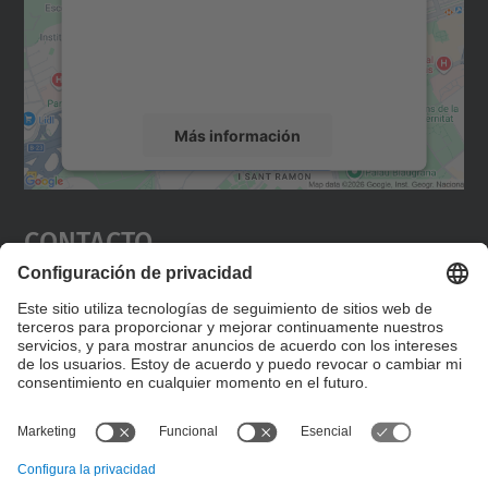
incrustar contenido de mapas que puede
recopilar datos sobre su actividad. Le
rogamos que revise los detalles y acepte el
servicio para ver este mapa.
Más información
Aceptar
Contacto
powered by
Usercentrics Consent
Management Platform
Editad en la página "Contacto personalizado", que
encontraréis en la raíz de español, vuestros datos
personalizados de contacto.
Formulario de contacto