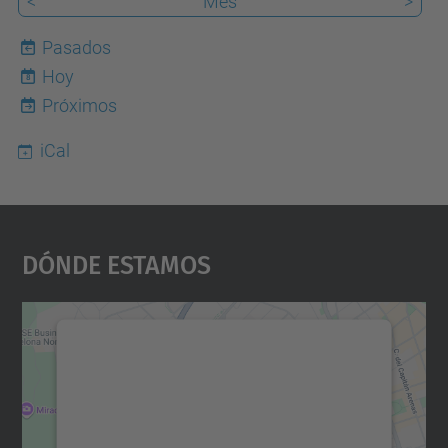
<
Mes
>
Pasados
Hoy
8
Próximos
iCal
Dónde Estamos
Necesitamos su consentimiento
para cargar el servicio Google
Maps.
Utilizamos un servicio de terceros para