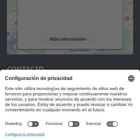
incrustar contenido de mapas que puede
recopilar datos sobre su actividad. Le
rogamos que revise los detalles y acepte el
servicio para ver este mapa.
Más información
Aceptar
Contacto
powered by
Usercentrics Consent
Management Platform
Editad en la página "Contacto personalizado", que
encontraréis en la raíz de español, vuestros datos
personalizados de contacto.
Formulario de contacto