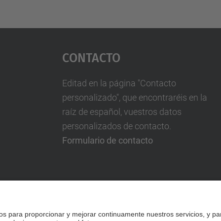
Contacto
Editad en la página "Contacto
personalizado", que encontraréis en la
raíz de español, vuestros datos
personalizados de contacto.
Formulario de contacto