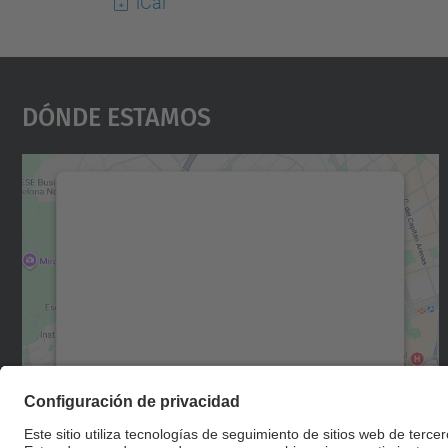
iCal
Dónde Estamos
Necesitamos su consentimiento
para cargar el servicio Google Maps.
Utilizamos un servicio de terceros para
incrustar contenido de mapas que puede
recopilar datos sobre su actividad. Le
rogamos que revise los detalles y acepte el
servicio para ver este mapa.
Más información