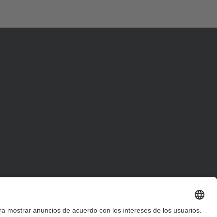
d
a
…