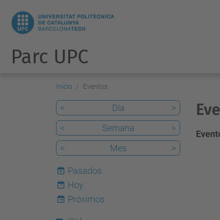
Parc UPC
Inicio
Eventos
Eve
<
Día
>
<
Semana
>
Evento
<
Mes
>
Pasados
Hoy
7
Próximos