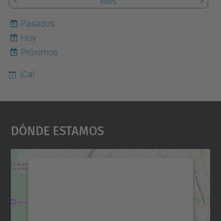
<
Mes
>
Pasados
Hoy
8
Próximos
iCal
Dónde Estamos
Necesitamos su consentimiento
para cargar el servicio Google
Maps.
Utilizamos un servicio de terceros para