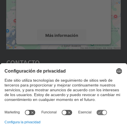
incrustar contenido de mapas que puede
recopilar datos sobre su actividad. Le
rogamos que revise los detalles y acepte el
servicio para ver este mapa.
Más información
Aceptar
Contacto
powered by
Usercentrics Consent
Management Platform
Editad en la página "Contacto personalizado", que
encontraréis en la raíz de español, vuestros datos
personalizados de contacto.
Formulario de contacto