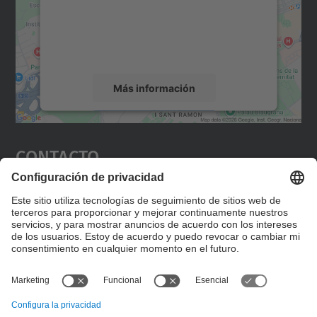
incrustar contenido de mapas que puede
recopilar datos sobre su actividad. Le
rogamos que revise los detalles y acepte el
servicio para ver este mapa.
Más información
Aceptar
Contacto
powered by
Usercentrics Consent
Management Platform
Editad en la página "Contacto personalizado", que
encontraréis en la raíz de español, vuestros datos
personalizados de contacto.
Formulario de contacto