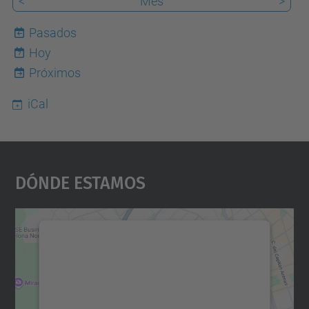
<
Mes
>
Pasados
Hoy
7
Próximos
iCal
Dónde Estamos
Necesitamos su consentimiento
para cargar el servicio Google
Maps.
Utilizamos un servicio de terceros para