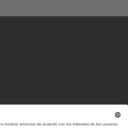
d
a
…