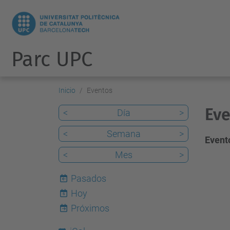
Parc UPC
Inicio
Eventos
Eve
<
Día
>
<
Semana
>
Evento
<
Mes
>
Pasados
Hoy
6
Próximos