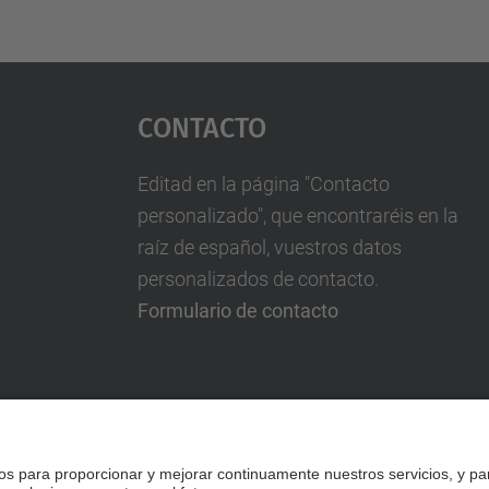
Contacto
Editad en la página "Contacto
personalizado", que encontraréis en la
raíz de español, vuestros datos
personalizados de contacto.
Formulario de contacto