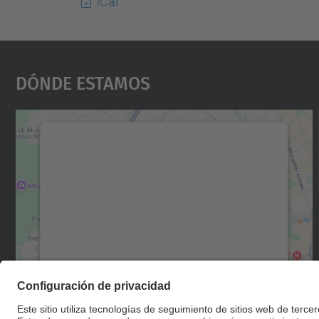
iCal
Dónde Estamos
Necesitamos su consentimiento
para cargar el servicio Google Maps.
Utilizamos un servicio de terceros para
incrustar contenido de mapas que puede
recopilar datos sobre su actividad. Le
rogamos que revise los detalles y acepte el
servicio para ver este mapa.
Más información