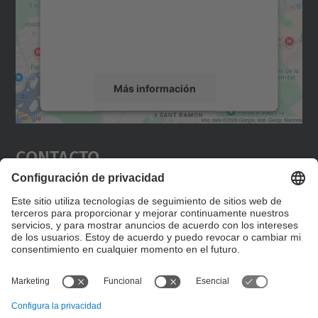
incrustar contenido de mapas que puede
recopilar datos sobre su actividad. Le
rogamos que revise los detalles y acepte el
servicio para ver este mapa.
Más información
Aceptar
Contacto
powered by
Usercentrics Consent
Management Platform
Editad en la página "Contacto personalizado", que
encontraréis en la raíz de español, vuestros datos
personalizados de contacto.
Formulario de contacto