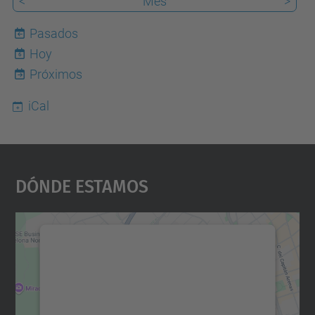
<
Mes
>
Pasados
Hoy
6
Próximos
iCal
Dónde Estamos
Necesitamos su consentimiento
para cargar el servicio Google
Maps.
Utilizamos un servicio de terceros para