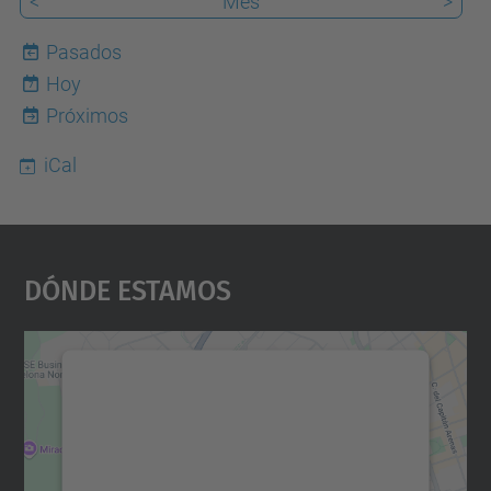
<
Mes
>
Pasados
Hoy
7
Próximos
iCal
Dónde Estamos
Necesitamos su consentimiento
para cargar el servicio Google
Maps.
Utilizamos un servicio de terceros para