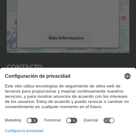
incrustar contenido de mapas que puede
recopilar datos sobre su actividad. Le
rogamos que revise los detalles y acepte el
servicio para ver este mapa.
Más información
Aceptar
Contacto
powered by
Usercentrics Consent
Management Platform
Editad en la página "Contacto personalizado", que
encontraréis en la raíz de español, vuestros datos
personalizados de contacto.
Formulario de contacto