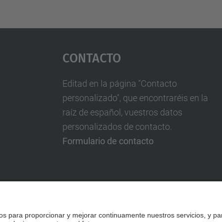
Contacto
Editad en la página "Contacto
personalizado", que encontraréis en la
raíz de español, vuestros datos
personalizados de contacto.
Formulario de contacto