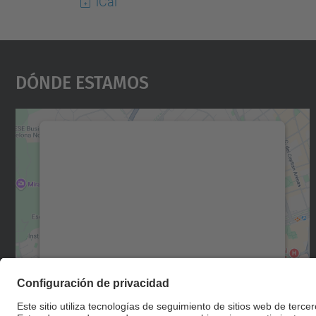
iCal
Dónde Estamos
Necesitamos su consentimiento
para cargar el servicio Google Maps.
Utilizamos un servicio de terceros para
incrustar contenido de mapas que puede
recopilar datos sobre su actividad. Le
rogamos que revise los detalles y acepte el
servicio para ver este mapa.
Más información