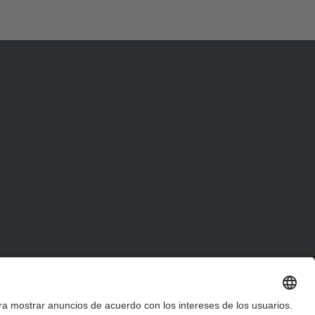
d
a
…