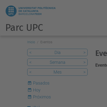
Parc UPC
Inicio
Eventos
Eve
<
Día
>
<
Semana
>
Evento
<
Mes
>
Pasados
Hoy
7
Próximos