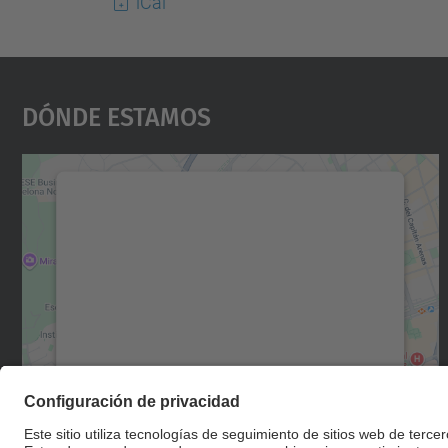
iCal
Dónde Estamos
Necesitamos su consentimiento
para cargar el servicio Google Maps.
Utilizamos un servicio de terceros para
incrustar contenido de mapas que puede
recopilar datos sobre su actividad. Le
rogamos que revise los detalles y acepte el
servicio para ver este mapa.
Más información