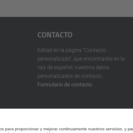
Contacto
Editad en la página "Contacto
personalizado", que encontraréis en la
raíz de español, vuestros datos
personalizados de contacto.
Formulario de contacto