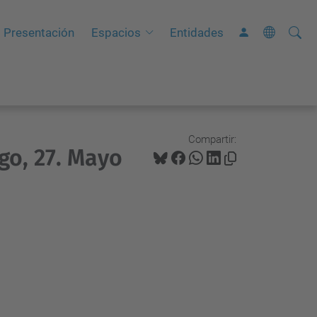
Busca
B
Presentación
Espacios
Entidades
ú
s
q
u
e
Compartir:
go, 27. Mayo
d
a
A
v
a
n
z
a