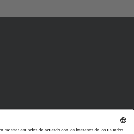
d
a
…