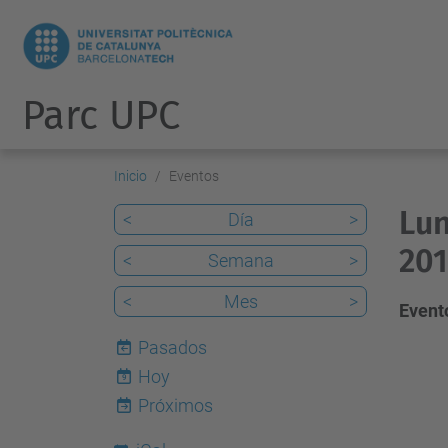
Parc UPC
Inicio
Eventos
Lun
<
Día
>
201
<
Semana
>
<
Mes
>
Evento
Pasados
Hoy
9
Próximos