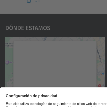
iCal
Dónde Estamos
Necesitamos su consentimiento
para cargar el servicio Google Maps.
Utilizamos un servicio de terceros para
incrustar contenido de mapas que puede
recopilar datos sobre su actividad. Le
rogamos que revise los detalles y acepte el
servicio para ver este mapa.
Más información