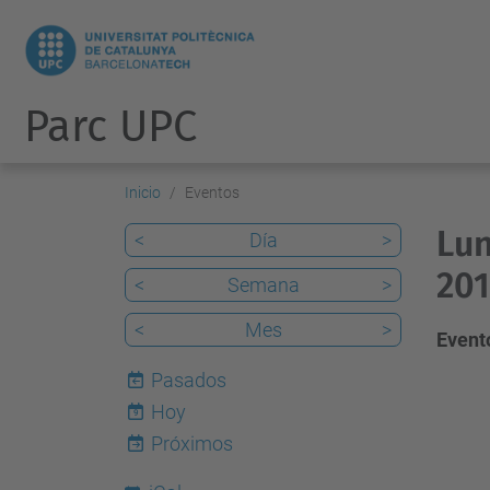
Parc UPC
Inicio
Eventos
Lun
<
Día
>
201
<
Semana
>
<
Mes
>
Evento
Pasados
Hoy
9
Próximos