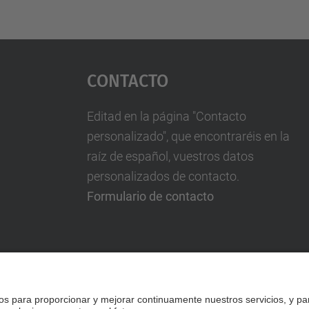
Contacto
Editad en la página "Contacto
personalizado", que encontraréis en la
raíz de español, vuestros datos
personalizados de contacto.
Formulario de contacto