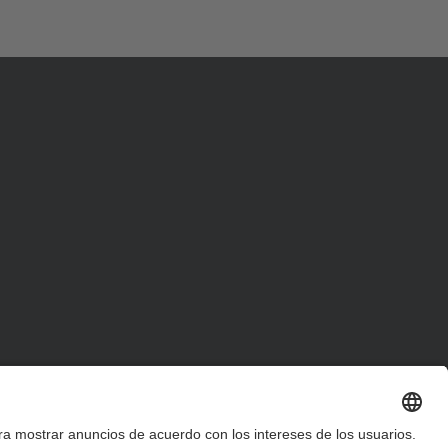
d
a
…