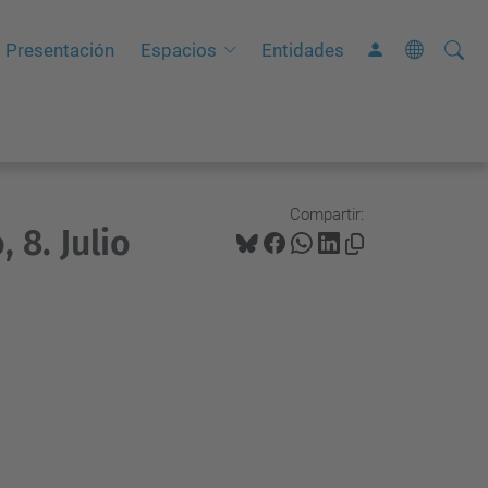
Busca
B
Presentación
Espacios
Entidades
ú
s
q
u
e
Compartir:
 8. Julio
d
a
A
v
a
n
z
a