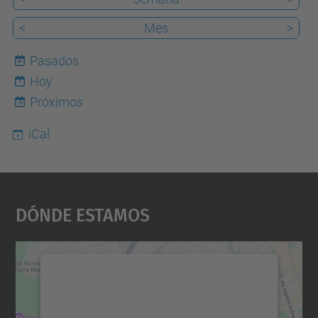
<
Mes
>
Pasados
Hoy
7
Próximos
iCal
Dónde Estamos
Necesitamos su consentimiento
para cargar el servicio Google
Maps.