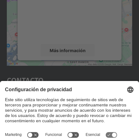
Utilizamos un servicio de terceros para
incrustar contenido de mapas que puede
recopilar datos sobre su actividad. Le
rogamos que revise los detalles y acepte el
servicio para ver este mapa.
Más información
Aceptar
Contacto
powered by
Usercentrics Consent
Management Platform
Editad en la página "Contacto personalizado", que
encontraréis en la raíz de español, vuestros datos
personalizados de contacto.
Formulario de contacto