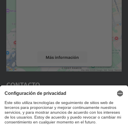
para cargar el servicio Google
Maps.
Utilizamos un servicio de terceros para
incrustar contenido de mapas que puede
recopilar datos sobre su actividad. Le
rogamos que revise los detalles y acepte el
servicio para ver este mapa.
Más información
Aceptar
Contacto
powered by
Usercentrics Consent
Management Platform
Editad en la página "Contacto personalizado", que
encontraréis en la raíz de español, vuestros datos
personalizados de contacto.
Formulario de contacto