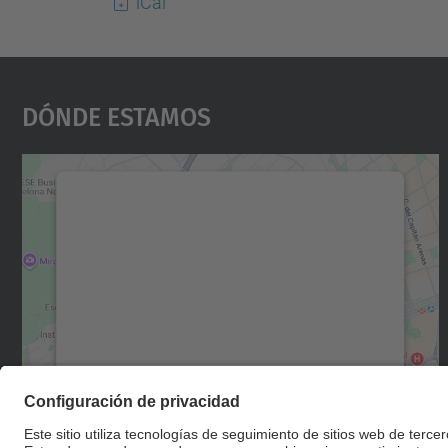
iCal
Dónde Estamos
Necesitamos su consentimiento
para cargar el servicio Google Maps.
Utilizamos un servicio de terceros para
incrustar contenido de mapas que puede
recopilar datos sobre su actividad. Le
rogamos que revise los detalles y acepte el
servicio para ver este mapa.
Más información