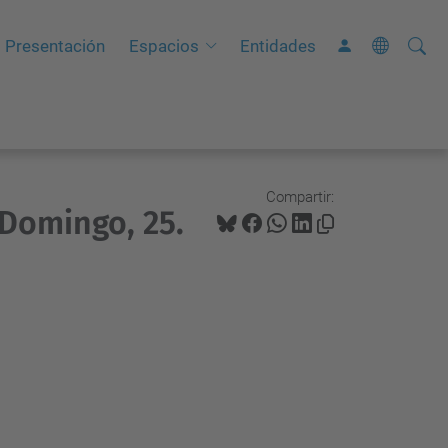
Busca
B
Presentación
Espacios
Entidades
ú
s
q
u
e
Compartir:
 Domingo, 25.
d
a
A
v
a
n
z
a