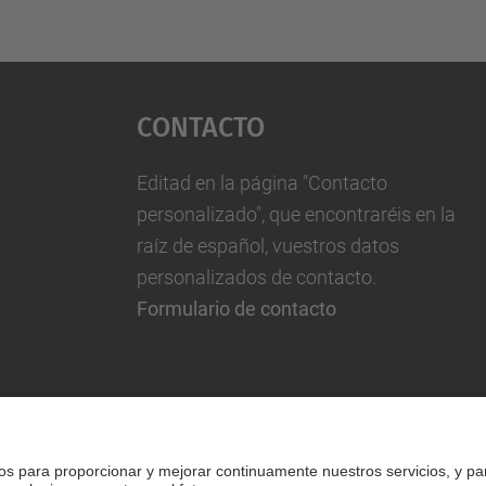
Contacto
Editad en la página "Contacto
personalizado", que encontraréis en la
raíz de español, vuestros datos
personalizados de contacto.
Formulario de contacto