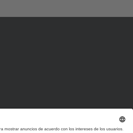
d
a
…