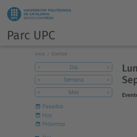
Parc UPC
Inicio
Eventos
Lun
<
Día
>
Sep
<
Semana
>
<
Mes
>
Evento
Pasados
Hoy
8
Próximos