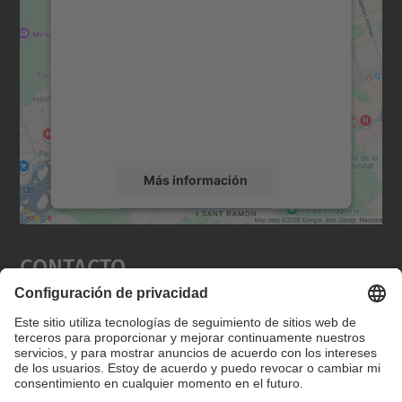
para cargar el servicio Google
Maps.
Utilizamos un servicio de terceros para
incrustar contenido de mapas que puede
recopilar datos sobre su actividad. Le
rogamos que revise los detalles y acepte el
servicio para ver este mapa.
Más información
Aceptar
Contacto
powered by
Usercentrics Consent
Management Platform
Editad en la página "Contacto personalizado", que
encontraréis en la raíz de español, vuestros datos
personalizados de contacto.
Formulario de contacto