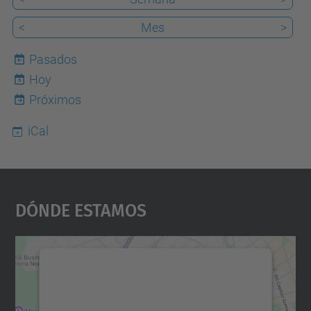
<
Mes
>
Pasados
Hoy
6
Próximos
iCal
Dónde Estamos
Necesitamos su consentimiento
para cargar el servicio Google
Maps.