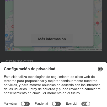
Utilizamos un servicio de terceros para
incrustar contenido de mapas que puede
recopilar datos sobre su actividad. Le
rogamos que revise los detalles y acepte el
servicio para ver este mapa.
Más información
Aceptar
Contacto
powered by
Usercentrics Consent
Management Platform
Editad en la página "Contacto personalizado", que
encontraréis en la raíz de español, vuestros datos
personalizados de contacto.
Formulario de contacto