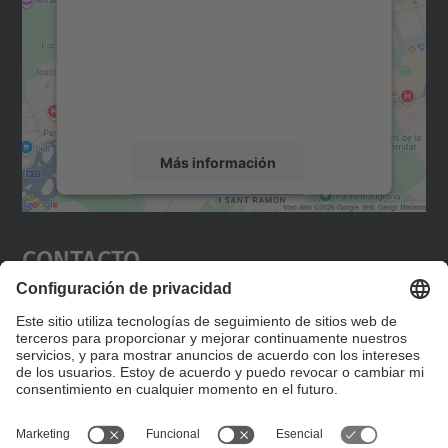
Utilizamos un servicio de terceros para
incrustar contenido de mapas que puede
recopilar datos sobre su actividad. Le
rogamos que revise los detalles y acepte el
servicio para ver este mapa.
Más información
Aceptar
Contacto
powered by
Usercentrics Consent
Management Platform
Editad en la página "Contacto personalizado", que
encontraréis en la raíz de español, vuestros datos
personalizados de contacto.
Formulario de contacto