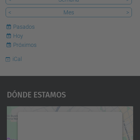
<
Mes
>
Pasados
Hoy
6
Próximos
iCal
Dónde Estamos
Necesitamos su consentimiento
para cargar el servicio Google
Maps.