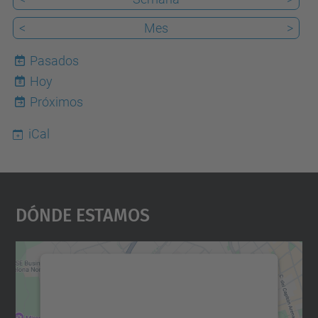
<
Mes
>
Pasados
Hoy
8
Próximos
iCal
Dónde Estamos
Necesitamos su consentimiento
para cargar el servicio Google
Maps.