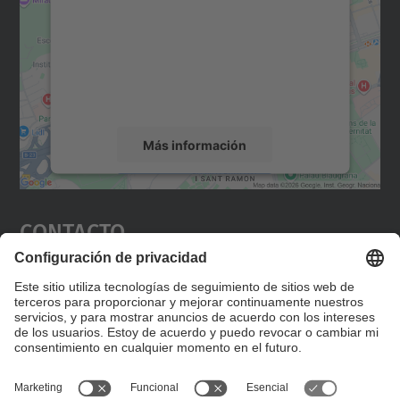
Utilizamos un servicio de terceros para
incrustar contenido de mapas que puede
recopilar datos sobre su actividad. Le
rogamos que revise los detalles y acepte el
servicio para ver este mapa.
Más información
Aceptar
Contacto
powered by
Usercentrics Consent
Management Platform
Editad en la página "Contacto personalizado", que
encontraréis en la raíz de español, vuestros datos
personalizados de contacto.
Formulario de contacto