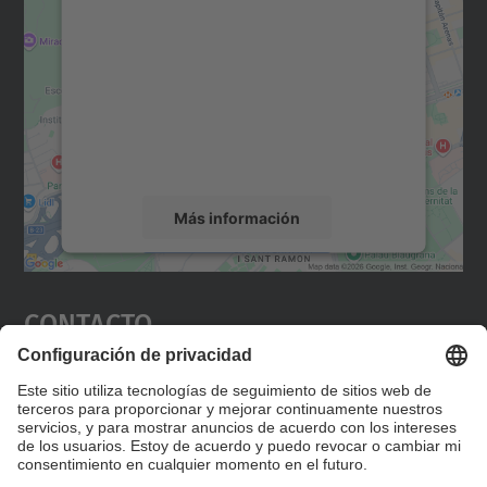
para cargar el servicio Google
Maps.
Utilizamos un servicio de terceros para
incrustar contenido de mapas que puede
recopilar datos sobre su actividad. Le
rogamos que revise los detalles y acepte el
servicio para ver este mapa.
Más información
Aceptar
Contacto
powered by
Usercentrics Consent
Management Platform
Editad en la página "Contacto personalizado", que
encontraréis en la raíz de español, vuestros datos
personalizados de contacto.
Formulario de contacto