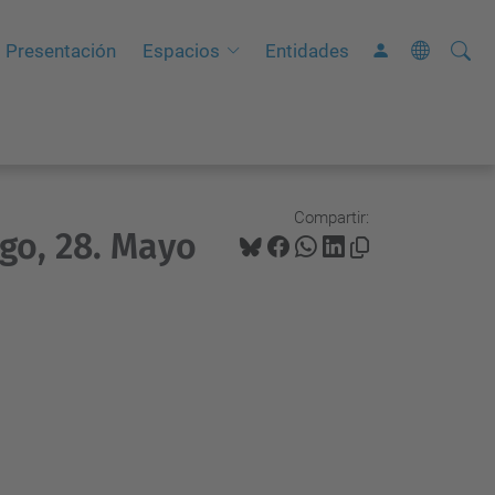
Busca
B
Presentación
Espacios
Entidades
ú
s
q
u
e
Compartir:
go, 28. Mayo
d
a
A
v
a
n
z
a