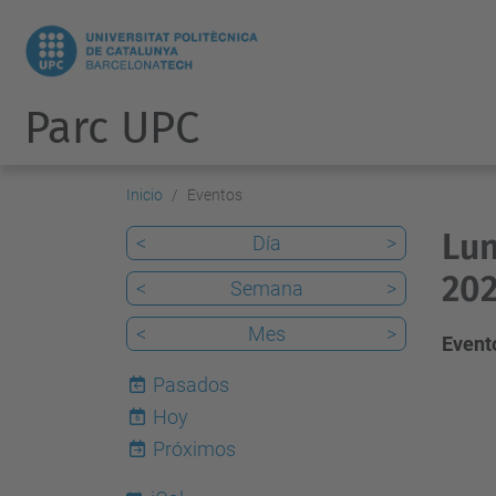
Parc UPC
Inicio
Eventos
Lun
<
Día
>
202
<
Semana
>
<
Mes
>
Evento
Pasados
Hoy
6
Próximos