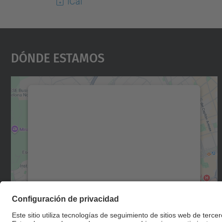
iCal
Dónde Estamos
Necesitamos su consentimiento
para cargar el servicio Google Maps.
Utilizamos un servicio de terceros para
incrustar contenido de mapas que puede
recopilar datos sobre su actividad. Le
rogamos que revise los detalles y acepte el
servicio para ver este mapa.
Más información