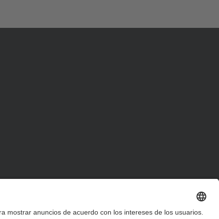
d
a
…