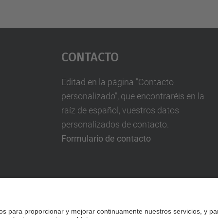
Contacto
Editad en la página "Contacto
personalizado", que encontraréis en la
raíz de español, vuestros datos
personalizados de contacto.
Formulario de contacto