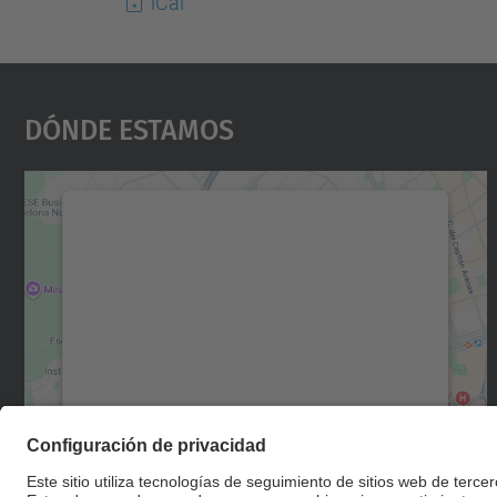
iCal
Dónde Estamos
Necesitamos su consentimiento
para cargar el servicio Google Maps.
Utilizamos un servicio de terceros para
incrustar contenido de mapas que puede
recopilar datos sobre su actividad. Le
rogamos que revise los detalles y acepte el
servicio para ver este mapa.
Más información