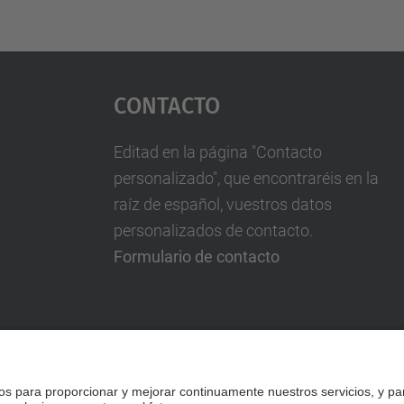
Contacto
Editad en la página "Contacto
personalizado", que encontraréis en la
raíz de español, vuestros datos
personalizados de contacto.
Formulario de contacto