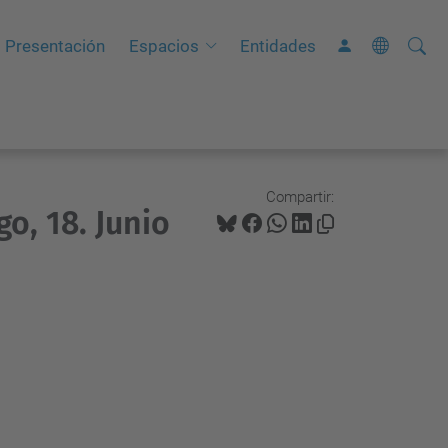
Busca
B
Presentación
Espacios
Entidades
ú
s
q
u
e
Compartir:
o, 18. Junio
d
a
A
v
a
n
z
a