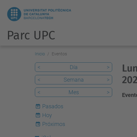
Parc UPC
Inicio
Eventos
Lun
<
Día
>
202
<
Semana
>
<
Mes
>
Evento
Pasados
Hoy
8
Próximos