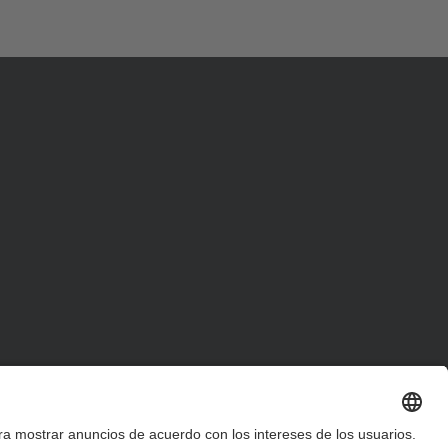
d
a
…