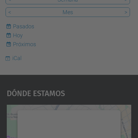
<
Mes
>
Pasados
Hoy
6
Próximos
iCal
Dónde Estamos
Necesitamos su consentimiento
para cargar el servicio Google
Maps.