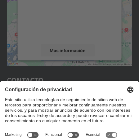
Utilizamos un servicio de terceros para
incrustar contenido de mapas que puede
recopilar datos sobre su actividad. Le
rogamos que revise los detalles y acepte el
servicio para ver este mapa.
Más información
Aceptar
Contacto
powered by
Usercentrics Consent
Management Platform
Editad en la página "Contacto personalizado", que
encontraréis en la raíz de español, vuestros datos
personalizados de contacto.
Formulario de contacto