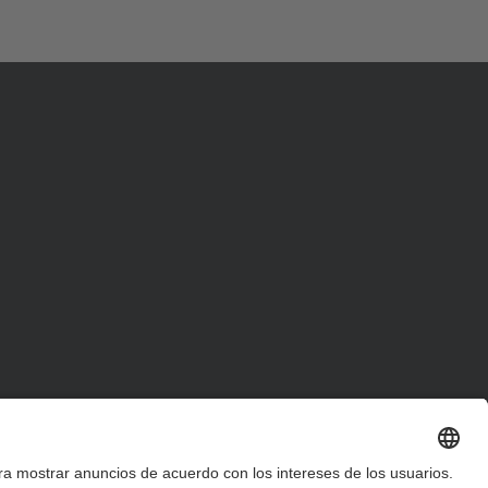
d
a
…