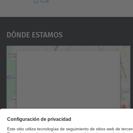
iCal
Dónde Estamos
Necesitamos su consentimiento
para cargar el servicio Google Maps.
Utilizamos un servicio de terceros para
incrustar contenido de mapas que puede
recopilar datos sobre su actividad. Le
rogamos que revise los detalles y acepte el
servicio para ver este mapa.
Más información