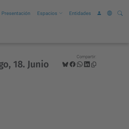
Busca
B
Presentación
Espacios
Entidades
ú
s
q
u
e
Compartir:
o, 18. Junio
d
a
A
v
a
n
z
a