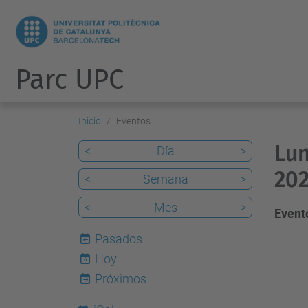
Parc UPC
Inicio
Eventos
Lun
<
Día
>
202
<
Semana
>
<
Mes
>
Evento
Pasados
Hoy
6
Próximos