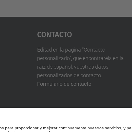
Contacto
Editad en la página "Contacto
personalizado", que encontraréis en la
raíz de español, vuestros datos
personalizados de contacto.
Formulario de contacto