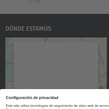
iCal
Dónde Estamos
Necesitamos su consentimiento
para cargar el servicio Google Maps.
Utilizamos un servicio de terceros para
incrustar contenido de mapas que puede
recopilar datos sobre su actividad. Le
rogamos que revise los detalles y acepte el
servicio para ver este mapa.
Más información