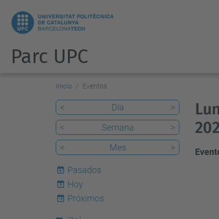
Parc UPC
Inicio
Eventos
Lun
<
Día
>
202
<
Semana
>
<
Mes
>
Evento
Pasados
Hoy
8
Próximos