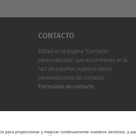
Contacto
Editad en la página "Contacto
personalizado", que encontraréis en la
raíz de español, vuestros datos
personalizados de contacto.
Formulario de contacto