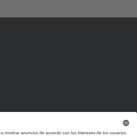
d
a
…