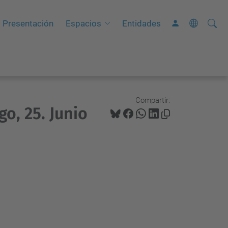
Busca
B
Presentación
Espacios
Entidades
ú
s
q
u
e
Compartir:
o, 25. Junio
d
a
A
v
a
n
z
a