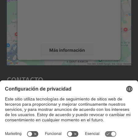
Utilizamos un servicio de terceros para
incrustar contenido de mapas que puede
recopilar datos sobre su actividad. Le
rogamos que revise los detalles y acepte el
servicio para ver este mapa.
Más información
Aceptar
Contacto
powered by
Usercentrics Consent
Management Platform
Editad en la página "Contacto personalizado", que
encontraréis en la raíz de español, vuestros datos
personalizados de contacto.
Formulario de contacto