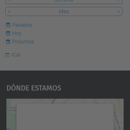
<
Mes
>
Pasados
Hoy
6
Próximos
iCal
Dónde Estamos
Necesitamos su consentimiento
para cargar el servicio Google
Maps.