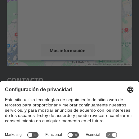
Utilizamos un servicio de terceros para
incrustar contenido de mapas que puede
recopilar datos sobre su actividad. Le
rogamos que revise los detalles y acepte el
servicio para ver este mapa.
Más información
Aceptar
Contacto
powered by
Usercentrics Consent
Management Platform
Editad en la página "Contacto personalizado", que
encontraréis en la raíz de español, vuestros datos
personalizados de contacto.
Formulario de contacto