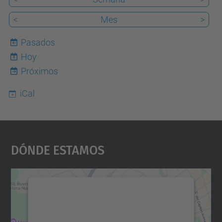
<
Mes
>
Pasados
Hoy
8
Próximos
iCal
Dónde Estamos
Necesitamos su consentimiento
para cargar el servicio Google
Maps.