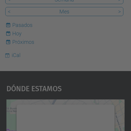
<
Mes
>
Pasados
Hoy
7
Próximos
iCal
Dónde Estamos
Necesitamos su consentimiento
para cargar el servicio Google
Maps.