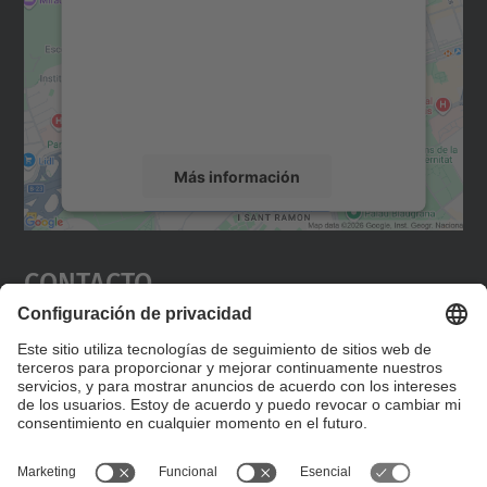
Utilizamos un servicio de terceros para
incrustar contenido de mapas que puede
recopilar datos sobre su actividad. Le
rogamos que revise los detalles y acepte el
servicio para ver este mapa.
Más información
Aceptar
Contacto
powered by
Usercentrics Consent
Management Platform
Editad en la página "Contacto personalizado", que
encontraréis en la raíz de español, vuestros datos
personalizados de contacto.
Formulario de contacto