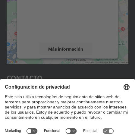
Utilizamos un servicio de terceros para
incrustar contenido de mapas que puede
recopilar datos sobre su actividad. Le
rogamos que revise los detalles y acepte el
servicio para ver este mapa.
Más información
Aceptar
Contacto
powered by
Usercentrics Consent
Management Platform
Editad en la página "Contacto personalizado", que
encontraréis en la raíz de español, vuestros datos
personalizados de contacto.
Formulario de contacto