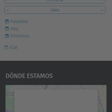
<
Mes
>
Pasados
Hoy
7
Próximos
iCal
Dónde Estamos
Necesitamos su consentimiento
para cargar el servicio Google
Maps.