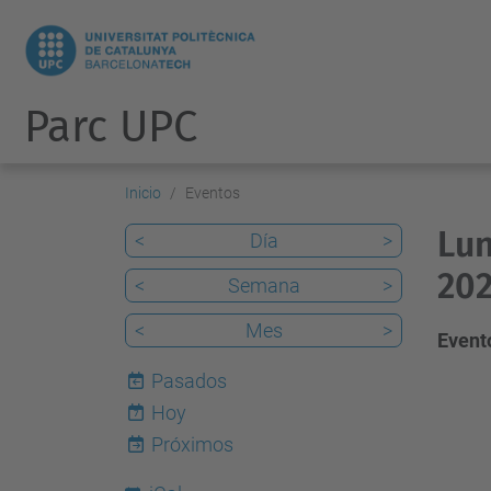
Parc UPC
Inicio
Eventos
Lun
<
Día
>
202
<
Semana
>
<
Mes
>
Evento
Pasados
Hoy
7
Próximos