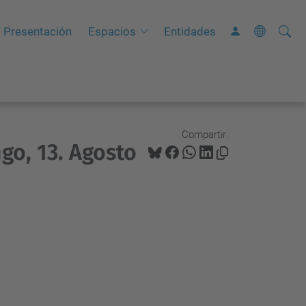
Busca
B
Presentación
Espacios
Entidades
ú
s
q
u
e
Compartir:
go, 13. Agosto
d
a
A
v
a
n
z
a