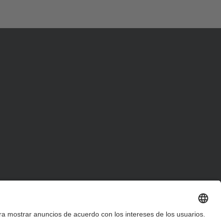
d
a
…