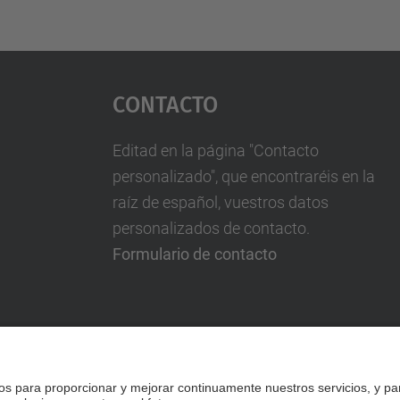
Contacto
Editad en la página "Contacto
personalizado", que encontraréis en la
raíz de español, vuestros datos
personalizados de contacto.
Formulario de contacto