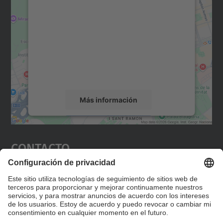
para cargar el servicio Google
Maps.
Utilizamos un servicio de terceros para
incrustar contenido de mapas que puede
recopilar datos sobre su actividad. Le
rogamos que revise los detalles y acepte el
servicio para ver este mapa.
Más información
Aceptar
Contacto
powered by
Usercentrics Consent
Management Platform
Editad en la página "Contacto personalizado", que
encontraréis en la raíz de español, vuestros datos
personalizados de contacto.
Formulario de contacto