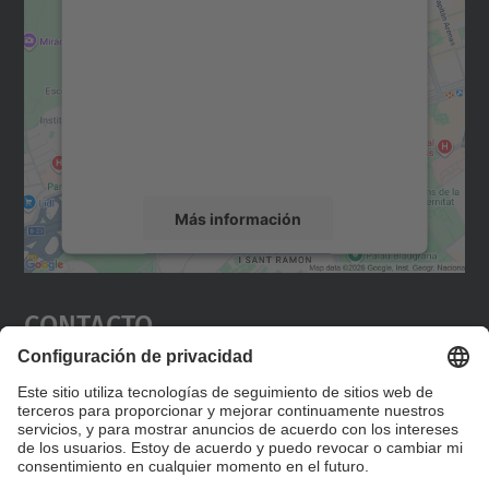
para cargar el servicio Google
Maps.
Utilizamos un servicio de terceros para
incrustar contenido de mapas que puede
recopilar datos sobre su actividad. Le
rogamos que revise los detalles y acepte el
servicio para ver este mapa.
Más información
Aceptar
Contacto
powered by
Usercentrics Consent
Management Platform
Editad en la página "Contacto personalizado", que
encontraréis en la raíz de español, vuestros datos
personalizados de contacto.
Formulario de contacto