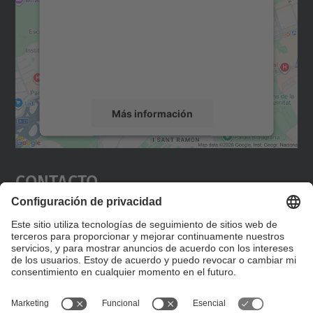
Utilizamos un servicio de terceros para
incrustar contenido de mapas que puede
recopilar datos sobre su actividad. Le
rogamos que revise los detalles y acepte el
servicio para ver este mapa.
Más información
Aceptar
Contacto
powered by
Usercentrics Consent
Management Platform
Editad en la página "Contacto personalizado", que
encontraréis en la raíz de español, vuestros datos
personalizados de contacto.
Formulario de contacto