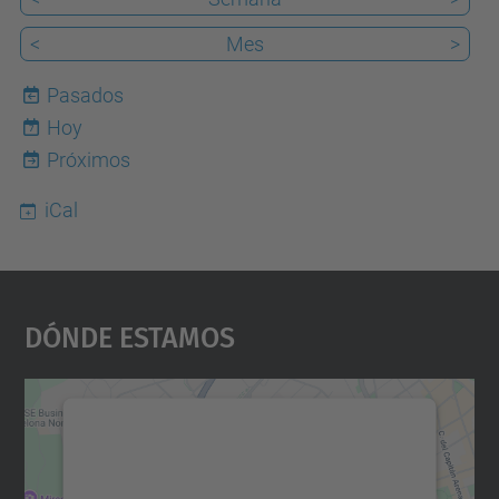
<
Mes
>
Pasados
Hoy
7
Próximos
iCal
Dónde Estamos
Necesitamos su consentimiento
para cargar el servicio Google
Maps.