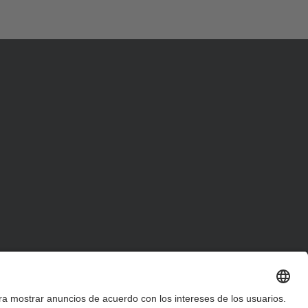
d
a
…