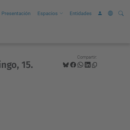
Busca
B
Presentación
Espacios
Entidades
ú
s
q
u
e
Compartir:
ngo, 15.
d
a
A
v
a
n
z
a